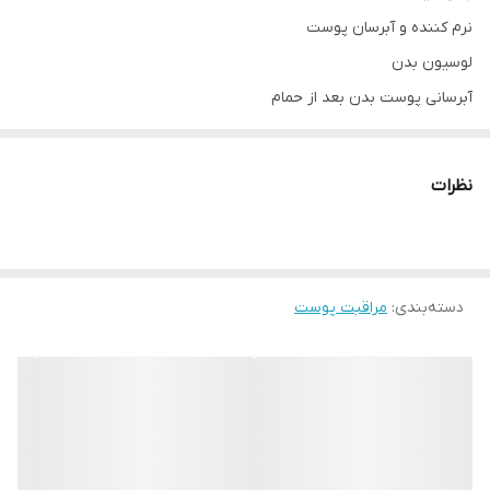
نرم کننده و آبرسان پوست
لوسیون بدن
آبرسانی پوست بدن بعد از حمام
بافت سبک و جذب بالا
کاهش خشکی و اگزما پوستی
نظرات
خوشبو کننده پوست
جلوگیری از ترک خوردن پوست
مواد تشکیل دهنده : روغن نارگیل خوراکی، ژل طبیعی آلوئه ورا ، ویتامین
e ، شیر بادام ، شی باتر ، کره کاکائو ، روغن آوکادو، عرق بنفشه
دسته‌بندی
:
مراقبت پوست
حجم : ۱۲۰ میل
#لوسیون_بدن #نرم_کننده_پوست #آبرسان #بادی_میلک #کارامل
#توت_فرنگی #نارگیل #لوندر