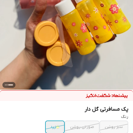
پک مسافرتی گل دار
رنگ
سبز روشن
صورتی روشن
زرد