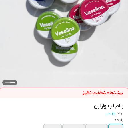
بالم لب وازلین
برند:
وازلین
رایحه