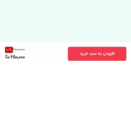
280,000
10
%
افزودن به سبد خرید
250,000
برگشت به بالا