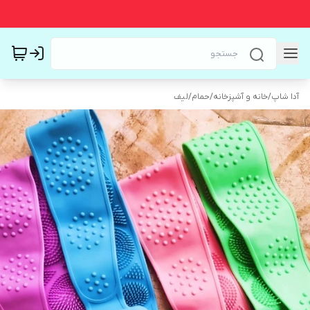
آدا شاپ
/
خانه و آشپزخانه
/
حمام
/
لیف