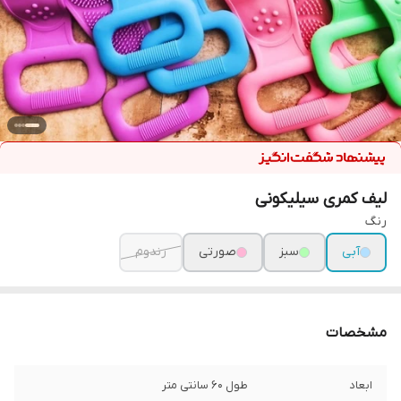
لیف کمری سیلیکونی
رنگ
آبی
سبز
صورتی
رندوم
مشخصات
ابعاد
طول 60 سانتی متر