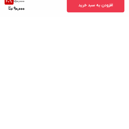
150,000
40
%
افزودن به سبد خرید
90,000
برگشت به بالا
ارسال ویژه
پشتیبانی آنلاین