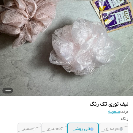
لیف توری تک رنگ
برند:
متفرقه
رنگ
سرمه ای
آبی روشن
کله غازی
سفید