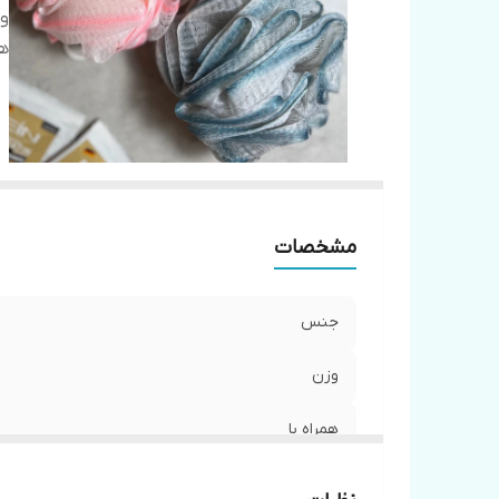
و
هم
مشخصات
جنس
وزن
همراه با