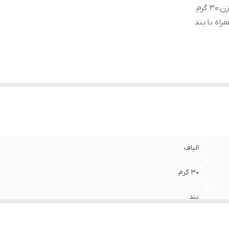
زن
:
30 گرم
راه با
:
بند
الیاف
30 گرم
بند