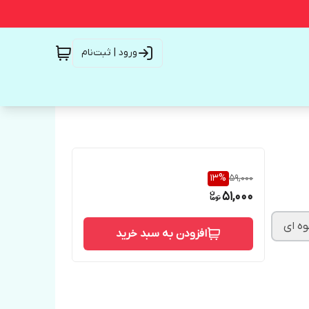
ورود | ثبت‌نام
13
%
59,000
51,000
وه ای
افزودن به سبد خرید