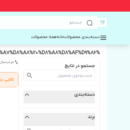
دسته‌بندی محصولات
خانه
همه محصولات
%D8%A7%D8%B3%DA%A9%D8%B1%D8%A7%D8%A8%20%D8%A8%D8%AF%D9%86
مرتب‌سازی
جستجو در نتایج
کالایی 
دسته‌بندی
برند