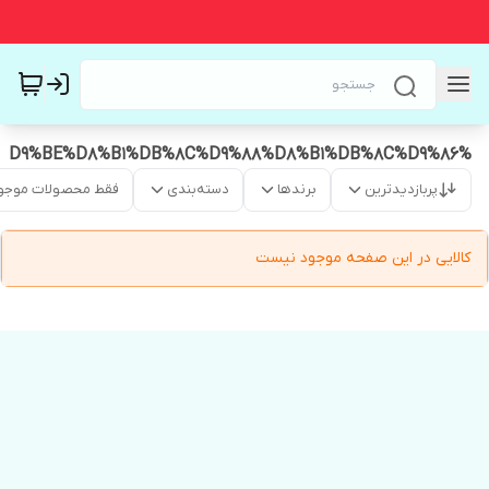
%D9%BE%D8%B1%DB%8C%D9%88%D8%B1%DB%8C%D9%86
پربازدیدترین
برندها
دسته‌بندی
فقط محصولات موجو
کالایی در این صفحه موجود نیست