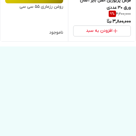
قرص پریورین اصل بایر آلمان
روغن رزماری ۵۵ سی سی
ورق ۳۰ عددی
4,200,000
9
%
3,800,000
افزودن به سبد
ناموجود