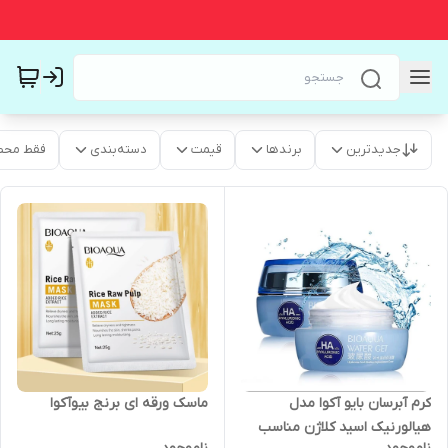
جدیدترین
برندها
قیمت
دسته‌بندی
فقط محص
ماسک ورقه ای برنج بیوآکوا
کرم آبرسان بایو آکوا مدل
هیالورنیک اسید کلاژن مناسب