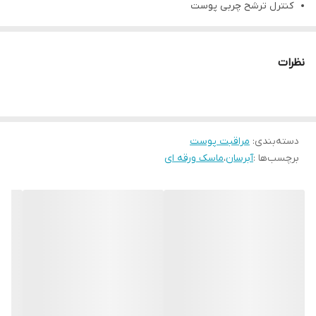
کنترل ترشح چربی پوست
کوچک کننده منافذ باز پوست
آنتی اکسیدان
نظرات
تسکین دهنده
شاداب کننده پوست
افزایش سطح انرژی پوست
دسته‌بندی
:
مراقبت پوست
برچسب‌ها :
آبرسان
،
ماسک ورقه ای